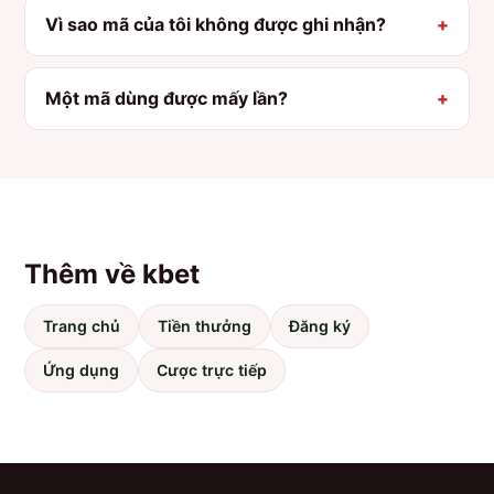
Vì sao mã của tôi không được ghi nhận?
Một mã dùng được mấy lần?
Thêm về kbet
Trang chủ
Tiền thưởng
Đăng ký
Ứng dụng
Cược trực tiếp