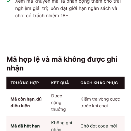
Xem mã khuyến mãi là phần cộng thêm cho trải
nghiệm giải trí; luôn đặt giới hạn ngân sách và
chơi có trách nhiệm 18+.
Mã hợp lệ và mã không được ghi
nhận
TRƯỜNG HỢP
KẾT QUẢ
CÁCH KHẮC PHỤC
Được
Mã còn hạn, đủ
Kiểm tra vòng cược
cộng
điều kiện
trước khi chơi
thưởng
Không ghi
Mã đã hết hạn
Chờ đợt code mới
nhận